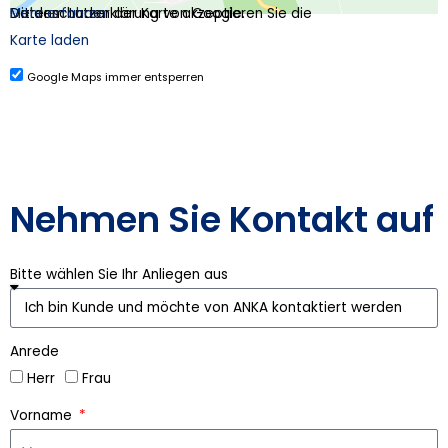
Mit dem Laden der Karte akzeptieren Sie die Datenschutzerklärung von Google.
Mehr erfahren
Karte laden
Google Maps immer entsperren
Nehmen Sie Kontakt auf
Bitte wählen Sie Ihr Anliegen aus
Anrede
Herr
Frau
Vorname