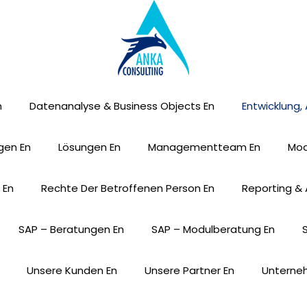
n
Datenanalyse & Business Objects En
Entwicklung,
gen En
Lösungen En
Managementteam En
Mod
 En
Rechte Der Betroffenen Person En
Reporting & 
ssung, Migration
SAP – Beratungen En
SAP – Modulberatung En
Unsere Kunden En
Unsere Partner En
Unterne