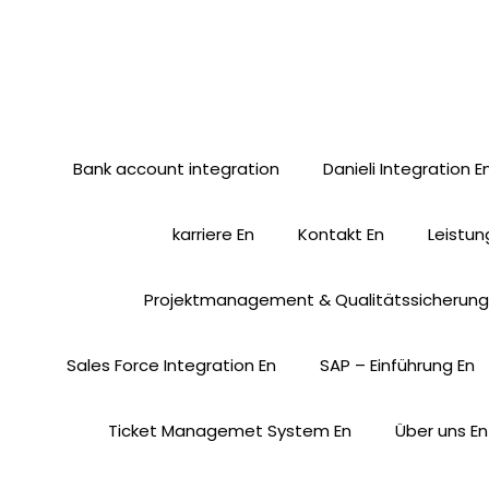
Bank account integration
Danieli Integration E
karriere En
Kontakt En
Leistun
Projektmanagement & Qualitätssicherung
Entwicklung, Anpa
Sales Force Integration En
SAP – Einführung En
Ticket Managemet System En
Über uns En