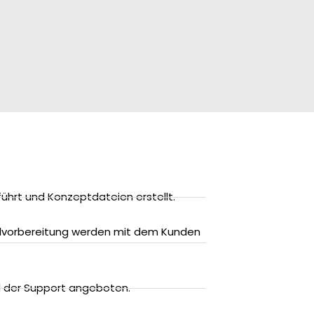
ührt und Konzeptdateien erstellt.
ndvorbereitung werden mit dem Kunden
nd der Support angeboten.